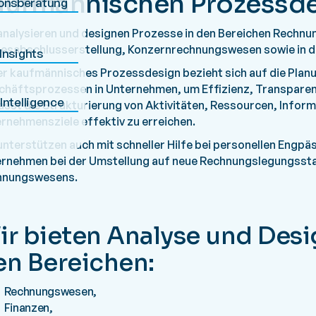
aufmännischen Prozessd
onsberatung
analysieren und designen Prozesse in den Bereichen Rechn
esabschlusserstellung, Konzernrechnungswesen sowie in de
Insights
r kaufmännisches Prozessdesign bezieht sich auf die Plan
häftsprozessen in Unternehmen, um Effizienz, Transparenz
Intelligence
sst die Strukturierung von Aktivitäten, Ressourcen, Infor
rnehmensziele effektiv zu erreichen.
unterstützen auch mit schneller Hilfe bei personellen Eng
rnehmen bei der Umstellung auf neue Rechnungslegungsst
hnungswesens.
ir bieten Analyse und Desi
en Bereichen:
Rechnungswesen,
Finanzen,