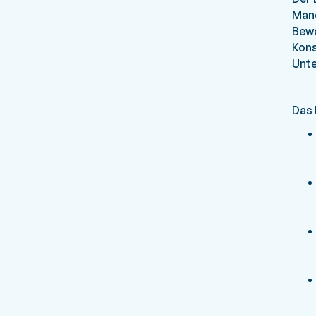
Mand
Bewe
Kons
Unt
Das 