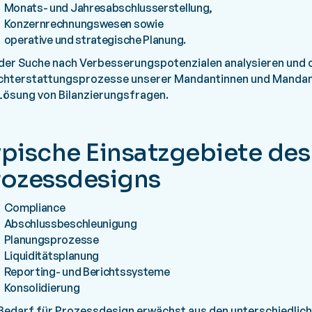
Monats- und Jahresabschlusserstellung,
Konzernrechnungswesen sowie
operative und strategische Planung.
der Suche nach Verbesserungspotenzialen analysieren und 
chterstattungsprozesse unserer Mandantinnen und Mandan
Lösung von Bilanzierungsfragen.
ypische Einsatzgebiete de
rozessdesigns
Compliance
Abschlussbeschleunigung
Planungsprozesse
Liquiditätsplanung
Reporting- und Berichtssysteme
Konsolidierung
Bedarf für Prozessdesign erwächst aus den unterschiedli