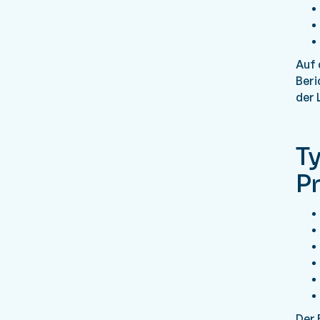
Auf 
Beri
der 
T
P
Der 