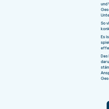
und 
Gesc
Unte
So v
konk
Es i
spie
effe
Das 
daru
stän
Ansp
Gesc