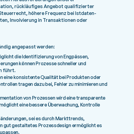
tion, rückläufiges Angebot qualifizierter
teuerrecht, höhere Frequenz bei Istdaten-
en, Involvierung in Transaktionen oder
ändig angepasst werden:
licht die Identifizierung von Engpässen,
ierungen können Prozesse schneller und
 führt.
n eine konsistente Qualität bei Produkten oder
ntrollen tragen dazu bei, Fehler zu minimieren und
umentation von Prozessen wird eine transparente
möglicht eine bessere Überwachung, Kontrolle
ränderungen, sei es durch Markttrends,
n gut gestaltetes Prozessdesign ermöglicht es
zupassen.