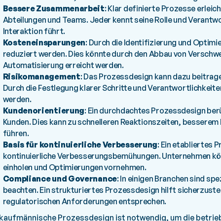
Bessere Zusammenarbeit
: Klar definierte Prozesse erle
Abteilungen und Teams. Jeder kennt seine Rolle und Verantwo
Interaktion führt.
Kosteneinsparungen
: Durch die Identifizierung und Optim
reduziert werden. Dies könnte durch den Abbau von Versch
Automatisierung erreicht werden.
Risikomanagement
: Das Prozessdesign kann dazu beitragen
Durch die Festlegung klarer Schritte und Verantwortlichkeite
werden.
Kundenorientierung
: Ein durchdachtes Prozessdesign ber
Kunden. Dies kann zu schnelleren Reaktionszeiten, besserem
führen.
Basis für kontinuierliche Verbesserung
: Ein etabliertes
kontinuierliche Verbesserungsbemühungen. Unternehmen kö
einholen und Optimierungen vornehmen.
Compliance und Governance
: In einigen Branchen sind s
beachten. Ein strukturiertes Prozessdesign hilft sicherzuste
regulatorischen Anforderungen entsprechen.
kaufmännische Prozessdesign ist notwendig, um die betrieb