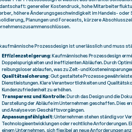
antschaft: genereller Kostendruck, hohe Mitarbeiterfluktua
rber, höhere Änderungsgeschwindigkeit im Handels- oder S
olidierung, Planungen und Forecasts, kürzere Abschlusszeit
ernehmenszusammenschlüssen.
kaufmännische Prozessdesign ist unerlässlich und muss st
Effizienzsteigerung
: Kaufmännisches Prozessdesign ermög
Doppelspurigkeiten und ineffizienten Abläufen. Durch Optim
reibungsloser ablaufen, was zu Zeit- und Kosteneinsparungen
Qualitätssicherung
: Gut gestaltete Prozesse gewährleiste
Dienstleistungen. Klare Verantwortlichkeiten und Qualitätsko
Kundenzufriedenheit zu erhöhen.
Transparenz und Kontrolle
: Durch das Design und die Dok
Darstellung der Abläufe im Unternehmen geschaffen. Dies er
und Analyse von Geschäftsvorgängen.
Anpassungsfähigkeit
: Unternehmen stehen ständig vor Ve
Technologieentwicklungen oder rechtliche Anforderungen. Ei
einem Unternehmen, sich flexibel an neue Anforderungen an