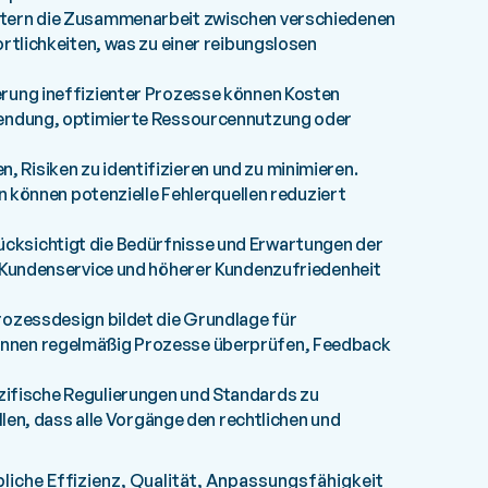
ichtern die Zusammenarbeit zwischen verschiedenen
rtlichkeiten, was zu einer reibungslosen
ierung ineffizienter Prozesse können Kosten
wendung, optimierte Ressourcennutzung oder
, Risiken zu identifizieren und zu minimieren.
n können potenzielle Fehlerquellen reduziert
ücksichtigt die Bedürfnisse und Erwartungen der
 Kundenservice und höherer Kundenzufriedenheit
 Prozessdesign bildet die Grundlage für
nnen regelmäßig Prozesse überprüfen, Feedback
pezifische Regulierungen und Standards zu
llen, dass alle Vorgänge den rechtlichen und
liche Effizienz, Qualität, Anpassungsfähigkeit