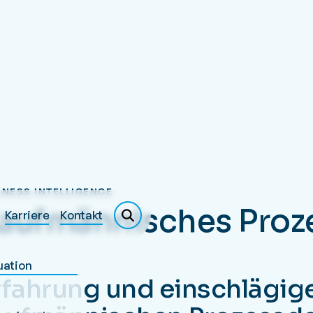
INESS INTELLIGENCE
aufmännisches Proz
Karriere
Kontakt
uation
rfahrung und einschlägige